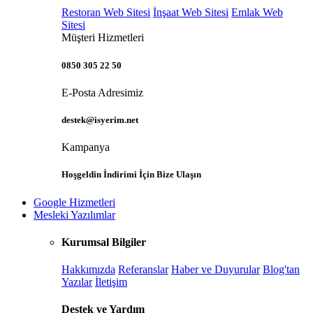
Restoran Web Sitesi
İnşaat Web Sitesi
Emlak Web
Sitesi
Müşteri Hizmetleri
0850 305 22 50
E-Posta Adresimiz
destek@isyerim.net
Kampanya
Hoşgeldin İndirimi İçin Bize Ulaşın
Google Hizmetleri
Mesleki Yazılımlar
Kurumsal Bilgiler
Hakkımızda
Referanslar
Haber ve Duyurular
Blog'tan
Yazılar
İletişim
Destek ve Yardım