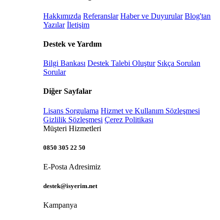
Hakkımızda
Referanslar
Haber ve Duyurular
Blog'tan
Yazılar
İletişim
Destek ve Yardım
Bilgi Bankası
Destek Talebi Oluştur
Sıkça Sorulan
Sorular
Diğer Sayfalar
Lisans Sorgulama
Hizmet ve Kullanım Sözleşmesi
Gizlilik Sözleşmesi
Çerez Politikası
Müşteri Hizmetleri
0850 305 22 50
E-Posta Adresimiz
destek@isyerim.net
Kampanya