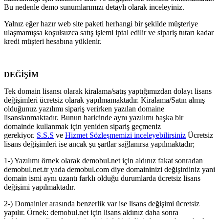
Bu nedenle demo sunumlarımızı detaylı olarak inceleyiniz.
Yalnız eğer hazır web site paketi herhangi bir şekilde müşteriye
ulaşmamışsa koşulsuzca satış işlemi iptal edilir ve sipariş tutarı kadar
kredi müşteri hesabına yüklenir.
DEĞİŞİM
Tek domain lisansı olarak kiralama/satış yaptığımızdan dolayı lisans
değişimleri ücretsiz olarak yapılmamaktadır. Kiralama/Satın almış
olduğunuz yazılımı sipariş verirken yazılan domaine
lisanslanmaktadır. Bunun haricinde aynı yazılımı başka bir
domainde kullanmak için yeniden sipariş geçmeniz
gerekiyor.
S.S.S
ve
Hizmet Sözleşmemizi inceleyebilirsiniz
Ücretsiz
lisans değişimleri ise ancak şu şartlar sağlanırsa yapılmaktadır;
1-) Yazılımı örnek olarak demobul.net için aldınız fakat sonradan
demobul.net.tr yada demobul.com diye domaininizi değişirdiniz yani
domain ismi aynı uzantı farklı olduğu durumlarda ücretsiz lisans
değişimi yapılmaktadır.
2-) Domainler arasında benzerlik var ise lisans değişimi ücretsiz
yapılır. Örnek: demobul.net için lisans aldınız daha sonra