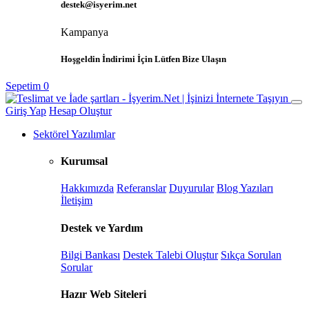
destek@isyerim.net
Kampanya
Hoşgeldin İndirimi İçin Lütfen Bize Ulaşın
Sepetim
0
Giriş Yap
Hesap Oluştur
Sektörel Yazılımlar
Kurumsal
Hakkımızda
Referanslar
Duyurular
Blog Yazıları
İletişim
Destek ve Yardım
Bilgi Bankası
Destek Talebi Oluştur
Sıkça Sorulan
Sorular
Hazır Web Siteleri