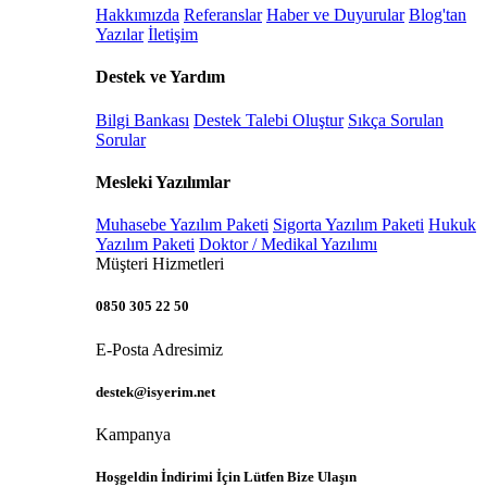
Hakkımızda
Referanslar
Haber ve Duyurular
Blog'tan
Yazılar
İletişim
Destek ve Yardım
Bilgi Bankası
Destek Talebi Oluştur
Sıkça Sorulan
Sorular
Mesleki Yazılımlar
Muhasebe Yazılım Paketi
Sigorta Yazılım Paketi
Hukuk
Yazılım Paketi
Doktor / Medikal Yazılımı
Müşteri Hizmetleri
0850 305 22 50
E-Posta Adresimiz
destek@isyerim.net
Kampanya
Hoşgeldin İndirimi İçin Lütfen Bize Ulaşın