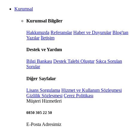
Kurumsal
Kurumsal Bilgiler
Hakkımızda
Referanslar
Haber ve Duyurular
Blog'tan
Yazılar
İletişim
Destek ve Yardım
Bilgi Bankası
Destek Talebi Oluştur
Sıkça Sorulan
Sorular
Diğer Sayfalar
Lisans Sorgulama
Hizmet ve Kullanım Sözleşmesi
Gizlilik Sözleşmesi
Çerez Politikası
Müşteri Hizmetleri
0850 305 22 50
E-Posta Adresimiz