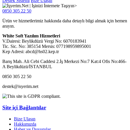
Destek Sistemi
Bize Ulaşın
0850 305 22 50
Ürün ve hizmetlerimiz hakkında daha detaylı bilgi almak için hemen
arayın.
White Soft Yazılım Hizmetleri
V.Dairesi: Beylikdüzü Vergi No: 6070183941
Tic. Sic. No: 385154 Mersis: 077198959895001
Kep Adresi: abcd@hs02.kep.tr
Barış Mah. Ali Cebi Caddesi 2.İş Merkezi No:7 Kat:4 Ofis No:466-
A Beylikdüzü/İSTANBUL
0850 305 22 50
destek@isyerim.net
Site içi Bağlantılar
Bize Ulaşın
Hakkımızda
Haber ve Duyurular