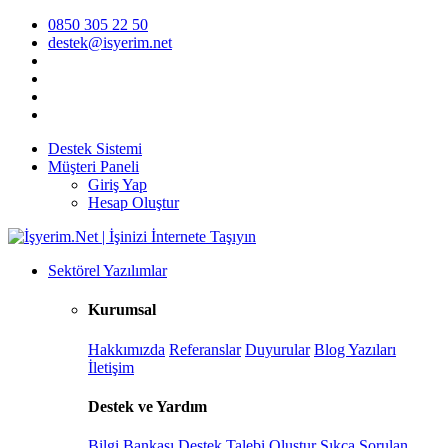
0850 305 22 50
destek@isyerim.net
Destek Sistemi
Müşteri Paneli
Giriş Yap
Hesap Oluştur
Sektörel Yazılımlar
Kurumsal
Hakkımızda
Referanslar
Duyurular
Blog Yazıları
İletişim
Destek ve Yardım
Bilgi Bankası
Destek Talebi Oluştur
Sıkça Sorulan